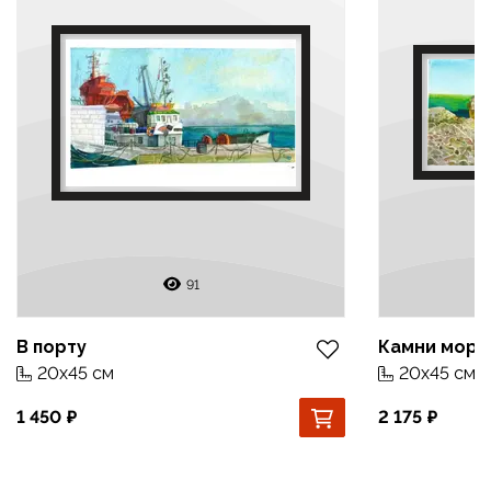
91
В порту
Камни море
20x45 см
20x45 см
1 450
2 175