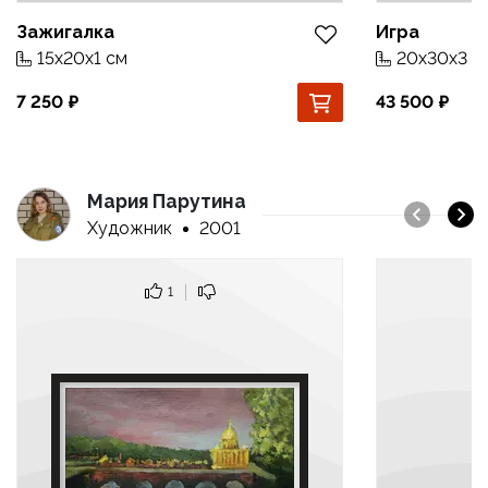
Зажигалка
Игра
15x20x1 см
20x30x3 с
7 250
43 500
Мария Парутина
Художник
2001
1