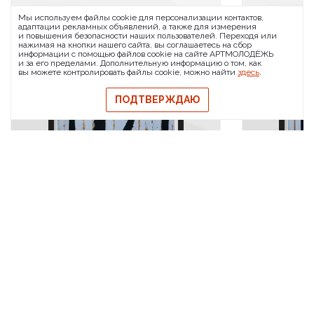
ARTMOLODEZH
Мы используем файлы cookie для персонализации контактов,
О проекте
FAQ
Банковские реквизиты
адаптации рекламных объявлений, а также для измерения
и повышения безопасности наших пользователей. Переходя или
Сообщить о баге
нажимая на кнопки нашего сайта, вы соглашаетесь на сбор
информации с помощью файлов cookie на сайте АРТМОЛОДЁЖЬ
© 2026 АРТМОЛОДЁЖЬ
и за его пределами. Дополнительную информацию о том, как
вы можете контролировать файлы cookie, можно найти
здесь
.
Политика конфиденциальности
Политика обмена и возврата
ПОДТВЕРЖДАЮ
Свидетельство на товарный знак
Публичная оферта
390
Фантазия
Реальность 
50x40x1 см
50x40x1 с
10 875
10 875