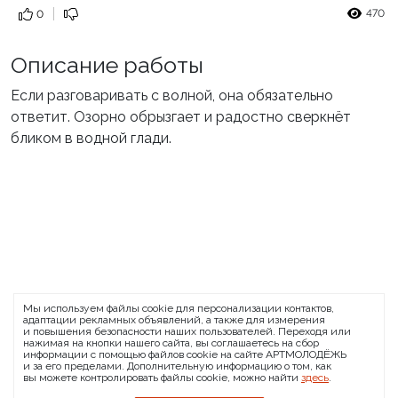
470
0
Описание работы
Если разговаривать с волной, она обязательно
ответит. Озорно обрызгает и радостно сверкнёт
бликом в водной глади.
ARTMOLODEZH
Мы используем файлы cookie для персонализации контактов,
О проекте
FAQ
Банковские реквизиты
адаптации рекламных объявлений, а также для измерения
и повышения безопасности наших пользователей. Переходя или
Сообщить о баге
нажимая на кнопки нашего сайта, вы соглашаетесь на сбор
информации с помощью файлов cookie на сайте АРТМОЛОДЁЖЬ
© 2026 АРТМОЛОДЁЖЬ
и за его пределами. Дополнительную информацию о том, как
вы можете контролировать файлы cookie, можно найти
здесь
.
Политика конфиденциальности