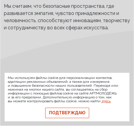
Мы считаем, что безопасные пространства, где
развивается эмпатия, чувство принадлежности и
человечность, способствуют инновациям, творчеству
и сотрудничеству во всех сферах искусства.
ARTMOLODEZH
Мы используем файлы cookie для персонализации контактов,
О проекте
FAQ
Банковские реквизиты
адаптации рекламных объявлений, а также для измерения
и повышения безопасности наших пользователей. Переходя или
Сообщить о баге
нажимая на кнопки нашего сайта, вы соглашаетесь на сбор
информации с помощью файлов cookie на сайте АРТМОЛОДЁЖЬ
© 2026 АРТМОЛОДЁЖЬ
и за его пределами. Дополнительную информацию о том, как
вы можете контролировать файлы cookie, можно найти
здесь
.
Политика конфиденциальности
Политика обмена и возврата
ПОДТВЕРЖДАЮ
Свидетельство на товарный знак
Публичная оферта