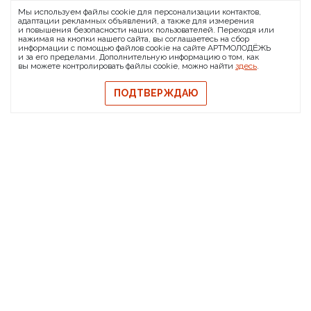
Мы используем файлы cookie для персонализации контактов,
О проекте
FAQ
Банковские реквизиты
адаптации рекламных объявлений, а также для измерения
и повышения безопасности наших пользователей. Переходя или
Сообщить о баге
нажимая на кнопки нашего сайта, вы соглашаетесь на сбор
информации с помощью файлов cookie на сайте АРТМОЛОДЁЖЬ
© 2026 АРТМОЛОДЁЖЬ
и за его пределами. Дополнительную информацию о том, как
вы можете контролировать файлы cookie, можно найти
здесь
.
Политика конфиденциальности
Политика обмена и возврата
ПОДТВЕРЖДАЮ
Свидетельство на товарный знак
Публичная оферта