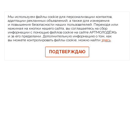
ARTMOLODEZH
Мы используем файлы cookie для персонализации контактов,
О проекте
FAQ
Банковские реквизиты
адаптации рекламных объявлений, а также для измерения
и повышения безопасности наших пользователей. Переходя или
Сообщить о баге
нажимая на кнопки нашего сайта, вы соглашаетесь на сбор
информации с помощью файлов cookie на сайте АРТМОЛОДЁЖЬ
© 2026 АРТМОЛОДЁЖЬ
и за его пределами. Дополнительную информацию о том, как
вы можете контролировать файлы cookie, можно найти
здесь
.
Политика конфиденциальности
Политика обмена и возврата
ПОДТВЕРЖДАЮ
Свидетельство на товарный знак
Публичная оферта