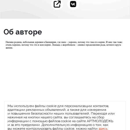
Об авторе
ARTMOLODEZH
Мы используем файлы cookie для персонализации контактов,
О проекте
FAQ
Банковские реквизиты
адаптации рекламных объявлений, а также для измерения
и повышения безопасности наших пользователей. Переходя или
Сообщить о баге
нажимая на кнопки нашего сайта, вы соглашаетесь на сбор
информации с помощью файлов cookie на сайте АРТМОЛОДЁЖЬ
© 2026 АРТМОЛОДЁЖЬ
и за его пределами. Дополнительную информацию о том, как
вы можете контролировать файлы cookie, можно найти
здесь
.