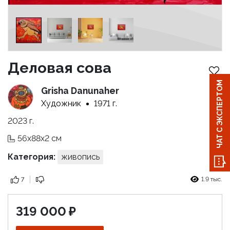
Деловая сова
ЧАТ С ЭКСПЕРТОМ
Grisha Danunaher
Художник
1971 г.
2023 г.
56x88x2 см
Категория:
живопись
1.9 тыс.
7
319 000