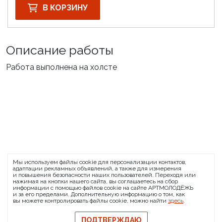
В КОРЗИНУ
Описание работы
Работа выполнена на холсте
ARTMOLODEZH
Мы используем файлы cookie для персонализации контактов,
О проекте
FAQ
Банковские реквизиты
адаптации рекламных объявлений, а также для измерения
и повышения безопасности наших пользователей. Переходя или
Сообщить о баге
нажимая на кнопки нашего сайта, вы соглашаетесь на сбор
информации с помощью файлов cookie на сайте АРТМОЛОДЁЖЬ
© 2026 АРТМОЛОДЁЖЬ
и за его пределами. Дополнительную информацию о том, как
вы можете контролировать файлы cookie, можно найти
здесь
.
Политика конфиденциальности
Политика обмена и возврата
ПОДТВЕРЖДАЮ