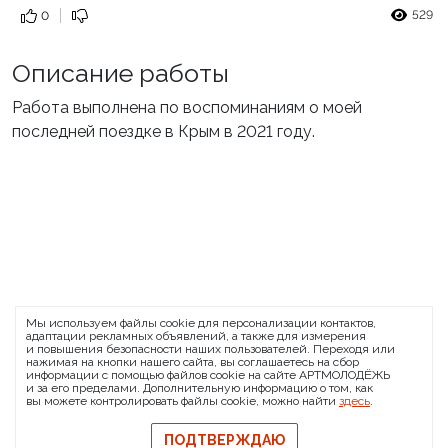
529
0
Описание работы
Работа выполнена по воспоминаниям о моей
последней поездке в Крым в 2021 году.
ARTMOLODEZH
Мы используем файлы cookie для персонализации контактов,
О проекте
FAQ
Банковские реквизиты
адаптации рекламных объявлений, а также для измерения
и повышения безопасности наших пользователей. Переходя или
Сообщить о баге
нажимая на кнопки нашего сайта, вы соглашаетесь на сбор
информации с помощью файлов cookie на сайте АРТМОЛОДЁЖЬ
© 2026 АРТМОЛОДЁЖЬ
и за его пределами. Дополнительную информацию о том, как
вы можете контролировать файлы cookie, можно найти
здесь
.
Политика конфиденциальности
Политика обмена и возврата
ПОДТВЕРЖДАЮ