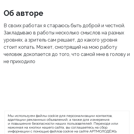
Об авторе
В своих работах я стараюсь быть доброй и честной.
Закладываю в работы несколько смыслов на разных
уровнях, а зритель сам решает, до какого уровня
стоит копать. Может, смотрящий на мою работу
человек докопается до того, что самой мне в голову и
не приходило
ARTMOLODEZH
Мы используем файлы cookie для персонализации контактов,
О проекте
FAQ
Банковские реквизиты
адаптации рекламных объявлений, а также для измерения
и повышения безопасности наших пользователей. Переходя или
Сообщить о баге
нажимая на кнопки нашего сайта, вы соглашаетесь на сбор
информации с помощью файлов cookie на сайте АРТМОЛОДЁЖЬ
© 2026 АРТМОЛОДЁЖЬ