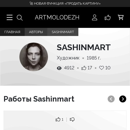
🚀 НОВАЯ ФУНКЦИЯ «ПРОДАТЬ КАРТИНУ»
ARTMOLODEZH
ГЛАВНАЯ
АВТОРЫ
SASHINMART
SASHINMART
Художник
1985 г.
4912
17
10
Работы Sashinmart
1