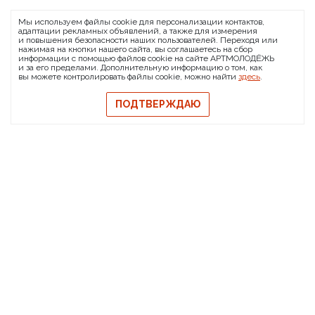
ARTMOLODEZH
Мы используем файлы cookie для персонализации контактов,
О проекте
FAQ
Банковские реквизиты
адаптации рекламных объявлений, а также для измерения
и повышения безопасности наших пользователей. Переходя или
Сообщить о баге
нажимая на кнопки нашего сайта, вы соглашаетесь на сбор
информации с помощью файлов cookie на сайте АРТМОЛОДЁЖЬ
© 2026 АРТМОЛОДЁЖЬ
и за его пределами. Дополнительную информацию о том, как
вы можете контролировать файлы cookie, можно найти
здесь
.
Политика конфиденциальности
Политика обмена и возврата
ПОДТВЕРЖДАЮ
Свидетельство на товарный знак
Публичная оферта