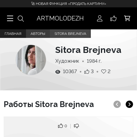
🚀 НОВАЯ ФУНКЦИЯ «ПРОДАТЬ КАРТИНУ»
ARTMOLODEZH
ГЛАВНАЯ
АВТОРЫ
SITORA BREJNEVA
Sitora Brejneva
Художник
1984 г.
10367
3
2
Работы Sitora Brejneva
0