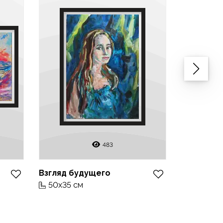
483
Взгляд будущего
Ветка гра
50x35 см
50x30 с