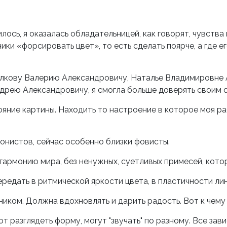
нилось, я оказалась обладательницей, как говорят, чувств
ики «форсировать цвет», то есть сделать поярче, а где е
олкову Валерию Александровичу, Наталье Владимировне
дрею Александровичу, я смогла больше доверять своим
ояние картины. Находить то настроение в которое моя р
онистов, сейчас особенно близки фовисты.
 гармонию мира, без ненужных, суетливых примесей, кото
ередать в ритмической яркости цвета, в пластичности ли
иком. Должна вдохновлять и дарить радость. Вот к чему
ют разглядеть форму, могут "звучать" по разному. Все зав