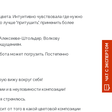
а цвета. Интуитивно чувствовала где нужно
го лучше "притушить", применить более
 Алексееве-Штольдер, Волкову
 ощущениям.
ЧАТ С ЭКСПЕРТОМ
абота может погрузить. Постепенно
рую вижу вокруг себя!
нии и в неуловимости композиции!
 я стремлюсь.
исит от того в какой цветовой композиции