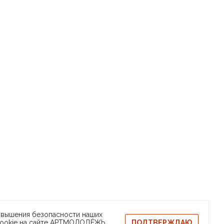
DEZH
квизиты
Сообщить о баге
ЛОДЁЖЬ
повышения безопасности наших
ПОДТВЕРЖДАЮ
 cookie на сайте АРТМОЛОДЁЖЬ