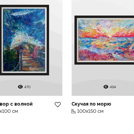
470
494
вор с волной
Скучая по морю
x100 см
100x150 см