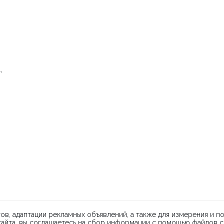
,
ARTMOLO
О проекте
FAQ
Банковские ре
© 2026 АРТМО
ов, адаптации рекламных объявлений, а также для измерения и 
 сайта, вы соглашаетесь на сбор информации с помощью файлов