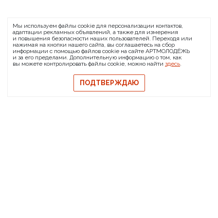
ARTMOLODEZH
Мы используем файлы cookie для персонализации контактов,
О проекте
FAQ
Банковские реквизиты
адаптации рекламных объявлений, а также для измерения
и повышения безопасности наших пользователей. Переходя или
Сообщить о баге
нажимая на кнопки нашего сайта, вы соглашаетесь на сбор
информации с помощью файлов cookie на сайте АРТМОЛОДЁЖЬ
© 2026 АРТМОЛОДЁЖЬ
и за его пределами. Дополнительную информацию о том, как
вы можете контролировать файлы cookie, можно найти
здесь
.
Политика конфиденциальности
Политика обмена и возврата
ПОДТВЕРЖДАЮ
Свидетельство на товарный знак
Публичная оферта