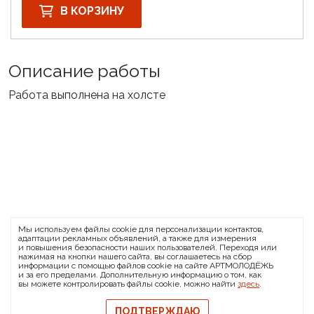
В КОРЗИНУ
Описание работы
Работа выполнена на холсте
ARTMOLODEZH
Мы используем файлы cookie для персонализации контактов,
О проекте
FAQ
Банковские реквизиты
адаптации рекламных объявлений, а также для измерения
и повышения безопасности наших пользователей. Переходя или
Сообщить о баге
нажимая на кнопки нашего сайта, вы соглашаетесь на сбор
информации с помощью файлов cookie на сайте АРТМОЛОДЁЖЬ
© 2026 АРТМОЛОДЁЖЬ
и за его пределами. Дополнительную информацию о том, как
вы можете контролировать файлы cookie, можно найти
здесь
.
Политика конфиденциальности
Политика обмена и возврата
ПОДТВЕРЖДАЮ