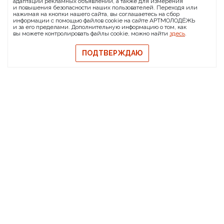
адаптации рекламных объявлений, а также для измерения
и повышения безопасности наших пользователей. Переходя или
Сообщить о баге
нажимая на кнопки нашего сайта, вы соглашаетесь на сбор
информации с помощью файлов cookie на сайте АРТМОЛОДЁЖЬ
© 2026 АРТМОЛОДЁЖЬ
и за его пределами. Дополнительную информацию о том, как
вы можете контролировать файлы cookie, можно найти
здесь
.
Политика конфиденциальности
Политика обмена и возврата
ПОДТВЕРЖДАЮ
Свидетельство на товарный знак
Публичная оферта