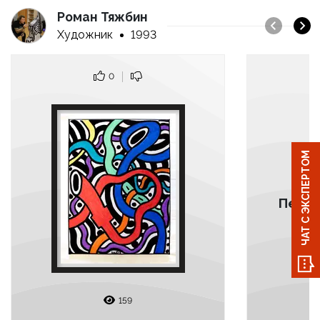
Роман Тяжбин
Художник
1993
0
ЧАТ С ЭКСПЕРТОМ
Перей
159