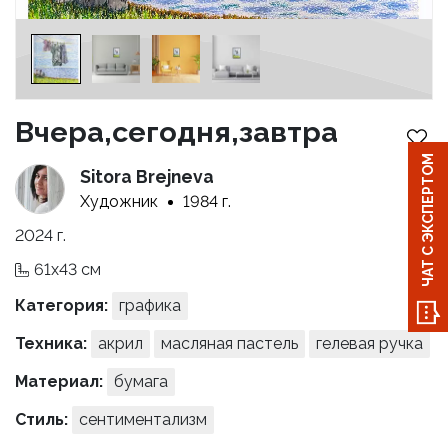
Вчера,сегодня,завтра
ЧАТ С ЭКСПЕРТОМ
Sitora Brejneva
Художник
1984 г.
2024 г.
61x43 см
Категория:
графика
Техника:
акрил
масляная пастель
гелевая ручка
Материал:
бумага
Стиль:
сентиментализм