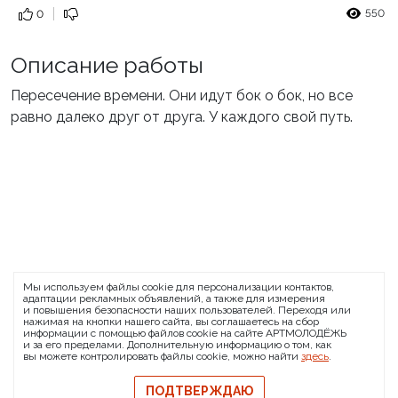
550
0
Описание работы
Пересечение времени. Они идут бок о бок, но все
равно далеко друг от друга. У каждого свой путь.
ARTMOLODEZH
Мы используем файлы cookie для персонализации контактов,
О проекте
FAQ
Банковские реквизиты
адаптации рекламных объявлений, а также для измерения
и повышения безопасности наших пользователей. Переходя или
Сообщить о баге
нажимая на кнопки нашего сайта, вы соглашаетесь на сбор
информации с помощью файлов cookie на сайте АРТМОЛОДЁЖЬ
© 2026 АРТМОЛОДЁЖЬ
и за его пределами. Дополнительную информацию о том, как
вы можете контролировать файлы cookie, можно найти
здесь
.
Политика конфиденциальности
Политика обмена и возврата
ПОДТВЕРЖДАЮ