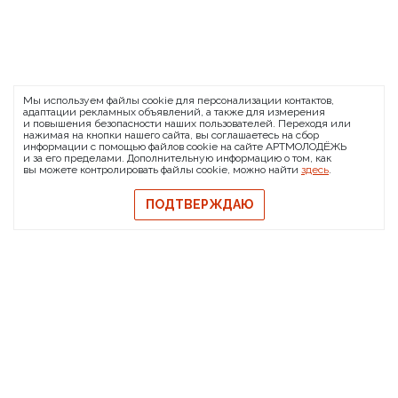
ARTMOLODEZH
Мы используем файлы cookie для персонализации контактов,
О проекте
FAQ
Банковские реквизиты
адаптации рекламных объявлений, а также для измерения
и повышения безопасности наших пользователей. Переходя или
Сообщить о баге
нажимая на кнопки нашего сайта, вы соглашаетесь на сбор
информации с помощью файлов cookie на сайте АРТМОЛОДЁЖЬ
© 2026 АРТМОЛОДЁЖЬ
и за его пределами. Дополнительную информацию о том, как
вы можете контролировать файлы cookie, можно найти
здесь
.
Политика конфиденциальности
Политика обмена и возврата
ПОДТВЕРЖДАЮ
Свидетельство на товарный знак
Публичная оферта