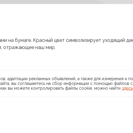
ми на бумаге. Красный цвет символизирует уходящий ден
я, отражающее наш мир.
ARTMOLO
О проекте
FAQ
Банковские ре
© 2026 АРТМО
ов, адаптации рекламных объявлений, а также для измерения и 
 сайта, вы соглашаетесь на сбор информации с помощью файлов
олитика конфиденциальности
Политика обмена и возврата
 как вы можете контролировать файлы cookie, можно найти
здесь