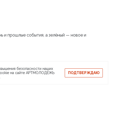
ь и прошлые события, а зелёный — новое и
DEZH
квизиты
Сообщить о баге
ЛОДЁЖЬ
повышения безопасности наших
ПОДТВЕРЖДАЮ
 cookie на сайте АРТМОЛОДЁЖЬ
Свидетельство на товарный знак
Публичная оферта
.