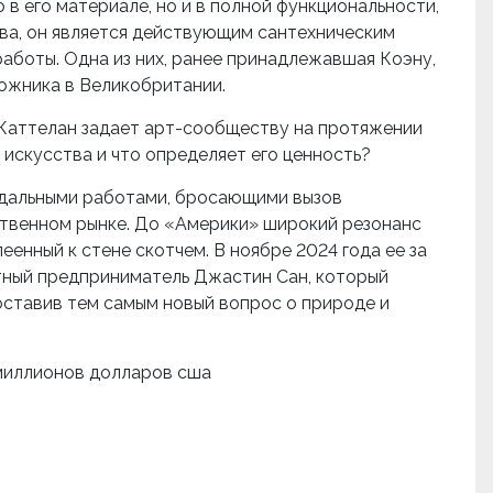
 в его материале, но и в полной функциональности,
ва, он является действующим сантехническим
работы. Одна из них, ранее принадлежавшая Коэну,
дожника в Великобритании.
 Каттелан задает арт-сообществу на протяжении
 искусства и что определяет его ценность?
ндальными работами, бросающими вызов
твенном рынке. До «Америки» широкий резонанс
еенный к стене скотчем. В ноябре 2024 года ее за
тный предприниматель Джастин Сан, который
 поставив тем самым новый вопрос о природе и
 миллионов долларов сша