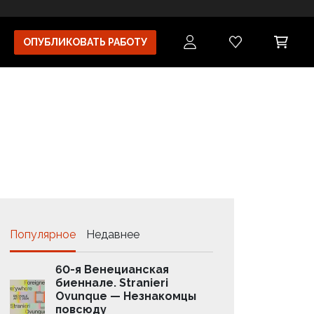
ОПУБЛИКОВАТЬ РАБОТУ
Популярное
Недавнее
60-я Венецианская
Бренд
биеннале. Stranieri
как з
Ovunque — Незнакомцы
колла
повсюду
комп