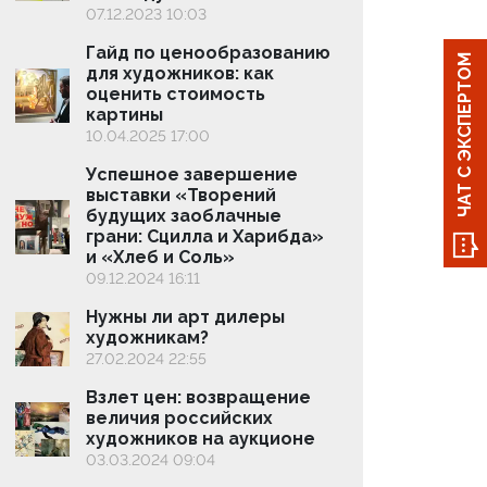
07.12.2023 10:03
18.06.2
Гайд по ценообразованию
Ночь,
ЧАТ С ЭКСПЕРТОМ
для художников: как
рынок
оценить стоимость
аукц
картины
02.06.
10.04.2025 17:00
Жител
Успешное завершение
лотер
выставки «Творений
15.04.2
будущих заоблачные
Журн
грани: Сцилла и Харибда»
насто
и «Хлеб и Соль»
14.03.2
09.12.2024 16:11
Росс
Нужны ли арт дилеры
павил
художникам?
Вене
27.02.2024 22:55
05.03.
Взлет цен: возвращение
Art B
величия российских
хаб в
художников на аукционе
27.01.2
03.03.2024 09:04