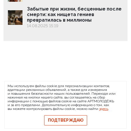
Забытые при жизни, бесценные после
смерти: как нищета гениев
превратилась в миллионы
14.08.2025 15:19
ARTMOLODEZH
Мы используем файлы cookie для персонализации контактов,
О проекте
FAQ
Банковские реквизиты
адаптации рекламных объявлений, а также для измерения
и повышения безопасности наших пользователей. Переходя или
Сообщить о баге
нажимая на кнопки нашего сайта, вы соглашаетесь на сбор
информации с помощью файлов cookie на сайте АРТМОЛОДЁЖЬ
© 2026 АРТМОЛОДЁЖЬ
и за его пределами. Дополнительную информацию о том, как
вы можете контролировать файлы cookie, можно найти
здесь
.
Политика конфиденциальности
Политика обмена и возврата
ПОДТВЕРЖДАЮ
Свидетельство на товарный знак
Публичная оферта