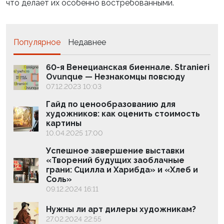
что делает их особенно востребованными.
Популярное
Недавнее
60-я Венецианская биеннале. Stranieri
Ovunque — Незнакомцы повсюду
07.12.2023 10:03
Гайд по ценообразованию для
художников: как оценить стоимость
картины
10.04.2025 17:00
Успешное завершение выставки
«Творений будущих заоблачные
грани: Сцилла и Харибда» и «Хлеб и
Соль»
09.12.2024 16:11
Нужны ли арт дилеры художникам?
27.02.2024 22:55