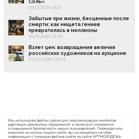
Соль»
09.12.2024 16:11
Забытые при жизни, бесценные после
смерти: как нищета гениев
превратилась в миллионы
14.08.2025 15:19
Взлет цен: возвращение величия
российских художников на аукционе
03.03.2024 09:04
ARTMOLODEZH
Мы используем файлы cookie для персонализации контактов,
О проекте
FAQ
Банковские реквизиты
адаптации рекламных объявлений, а также для измерения
и повышения безопасности наших пользователей. Переходя или
Сообщить о баге
нажимая на кнопки нашего сайта, вы соглашаетесь на сбор
информации с помощью файлов cookie на сайте АРТМОЛОДЁЖЬ
© 2026 АРТМОЛОДЁЖЬ