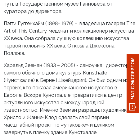
путь в Государственном музее Ганновера от
куратора до директора.
Пэгги Гуггенхайм (1898- 1979) - владелица галереи The
Art of This Century, меценат и коллекционер искусства
XX века. Она собрала лучшую коллекцию искусства
первой половины XX века. Открыла Джексона
Поллока.
ЧАТ С ЭКСПЕРТОМ
Харальд Зееман (1933 – 2005) - самоучка, директор
самого обычного дома культуры Kunsthalle
(Кунстхалле) в Берне (Швейцария). Он был одним из
первых, кто показал американское искусство в
Европе. Вскоре Кунстхалле превратился в центр
актуального искусства с международной
известностью. Именно Зееман разрешил художникам
Христо и Жанне-Клод сделать свой первый
масштабный проект по «упаковке» и целиком
завернуть в пленку здание Кунстхалле.