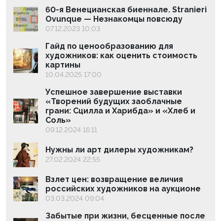
60-я Венецианская биеннале. Stranieri
Ovunque — Незнакомцы повсюду
07.12.2023 10:03
Гайд по ценообразованию для
художников: как оценить стоимость
картины
10.04.2025 17:00
Успешное завершение выставки
«Творений будущих заоблачные
грани: Сцилла и Харибда» и «Хлеб и
Соль»
09.12.2024 16:11
Нужны ли арт дилеры художникам?
27.02.2024 22:55
Взлет цен: возвращение величия
российских художников на аукционе
03.03.2024 09:04
Забытые при жизни, бесценные после