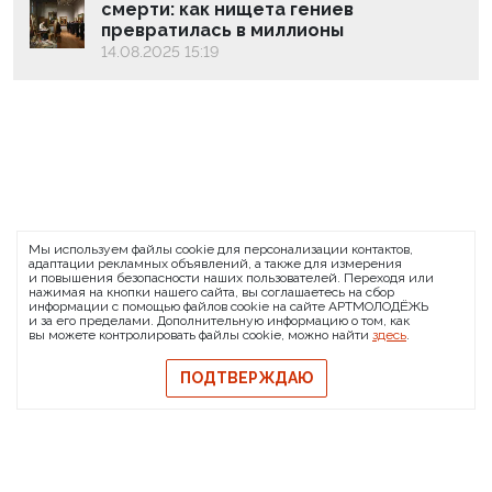
смерти: как нищета гениев
превратилась в миллионы
14.08.2025 15:19
ARTMOLODEZH
Мы используем файлы cookie для персонализации контактов,
О проекте
FAQ
Банковские реквизиты
адаптации рекламных объявлений, а также для измерения
и повышения безопасности наших пользователей. Переходя или
Сообщить о баге
нажимая на кнопки нашего сайта, вы соглашаетесь на сбор
информации с помощью файлов cookie на сайте АРТМОЛОДЁЖЬ
© 2026 АРТМОЛОДЁЖЬ
и за его пределами. Дополнительную информацию о том, как
вы можете контролировать файлы cookie, можно найти
здесь
.
Политика конфиденциальности
Политика обмена и возврата
ПОДТВЕРЖДАЮ
Свидетельство на товарный знак
Публичная оферта