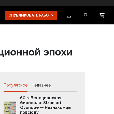
ОПУБЛИКОВАТЬ РАБОТУ
ционной эпохи
Популярное
Недавнее
60-я Венецианская
Бренд
биеннале. Stranieri
как з
Ovunque — Незнакомцы
колла
повсюду
комп