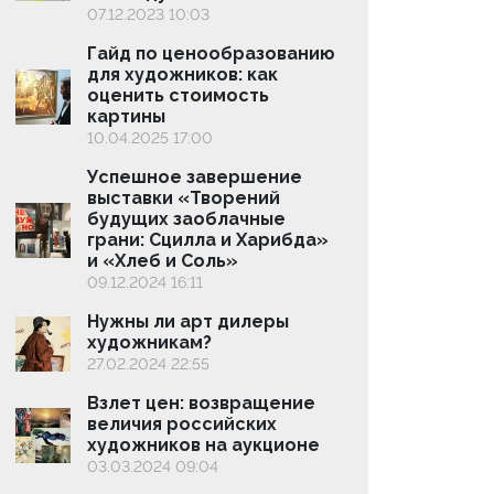
07.12.2023 10:03
18.06.2
Гайд по ценообразованию
Ночь,
для художников: как
рынок
оценить стоимость
аукц
картины
02.06.
10.04.2025 17:00
Жител
Успешное завершение
лотер
выставки «Творений
15.04.2
будущих заоблачные
Журн
грани: Сцилла и Харибда»
насто
и «Хлеб и Соль»
14.03.2
09.12.2024 16:11
Росс
Нужны ли арт дилеры
павил
художникам?
Вене
27.02.2024 22:55
05.03.
Взлет цен: возвращение
Art B
величия российских
хаб в
художников на аукционе
27.01.2
03.03.2024 09:04