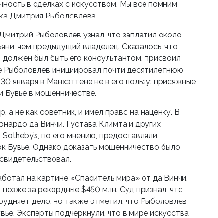
чность в сделках с искусством. Мы все помним
ка Дмитрия Рыболовлева.
 Дмитрий Рыболовлев узнал, что заплатил около
яни, чем предыдущий владелец. Оказалось, что
 должен был быть его консультантом, присвоил
ате Рыболовлев инициировал почти десятилетнюю
30 января в Манхэттене не в его пользу: присяжные
ли Бувье в мошенничестве.
, а не как советник, и имел право на наценку. В
нардо да Винчи, Густава Климта и других
 Sotheby’s, по его мнению, предоставляли
ок Бувье. Однако доказать мошенничество было
 свидетельствовал.
ботал на картине «Спаситель мира» от да Винчи,
й позже за рекордные $450 млн. Суд признал, что
рудняет дело, но также отметил, что Рыболовлев
вье. Эксперты подчеркнули, что в мире искусства