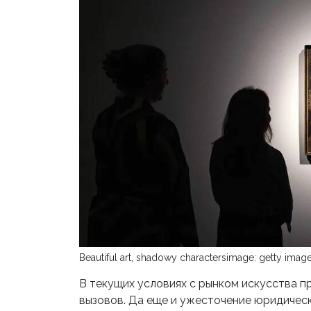
Beautiful art, shadowy charactersimage: getty imag
В текущих условиях с рынком искусства 
вызовов. Да еще и ужесточение юридическ