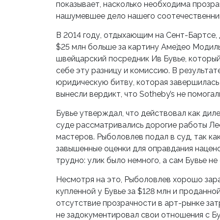
показывает, насколько необходима прозра
нашумевшее дело нашего соотечественни
В 2014 году, отдыхающим на Сент-Бартсе,
$25 млн больше за картину Аме́део Модиль
швейцарский посредник Ив Бувье, который
себе эту разницу и комиссию. В результ
юридическую битву, которая завершилась 
вынесли вердикт, что Sotheby’s не помога
Бувье утверждал, что действовал как дилер
суде рассматривались дорогие работы Лео
мастеров. Рыболовлев подал в суд, так как
завышенные оценки для оправдания нацен
трудно: улик было немного, а сам Бувье не
Несмотря на это, Рыболовлев хорошо зара
купленной у Бувье за $128 млн и проданно
отсутствие прозрачности в арт-рынке зат
не задокументировал свои отношения с Бу