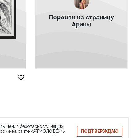
Перейти на страницу
Арины
H
ты
Сообщить о баге
ЁЖЬ
повышения безопасности наших
ПОДТВЕРЖДАЮ
 cookie на сайте АРТМОЛОДЁЖЬ
идетельство на товарный знак
Публичная оферта
.