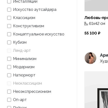
Инсталляции
Искусство аутсайдера
Классицизм
Любовь-пр
61x42 см
Конструктивизм
55 100
Концептуальное искусство
Кубизм
Ленд-арт
Ари
Минимализм
Худ
Модернизм
Натюрморт
Неоклассицизм
Неоэкспрессионизм
Оп-арт
Пейзаж