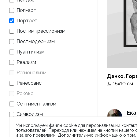
Поп-арт
Портрет
Постимпрессионизм
Постмодернизм
Пуантилизм
Реализм
Регионализм
Данко. Го
Ренессанс
15x10 см
Рококо
Сентиментализм
Ека
Символизм
Худ
Социальный реализм
Мы используем файлы cookie для персонализации контакт
пользователей. Переходя или нажимая на кнопки нашего
Полит
Стрит Арт. Уличное
и за его пределами. Дополнительную информацию о том,