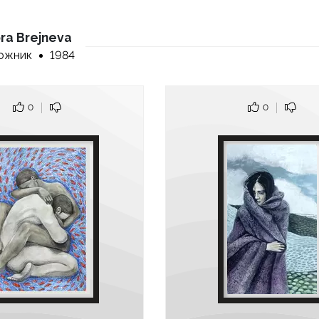
ora Brejneva
ожник
1984
0
0