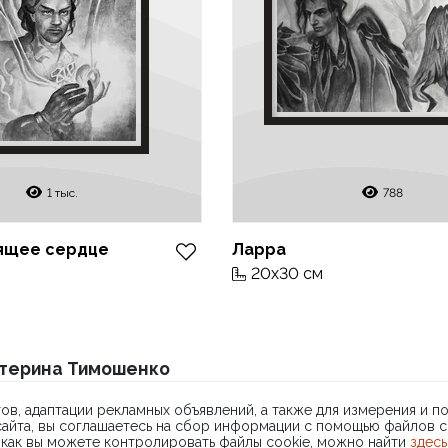
1 тыс.
788
рящее сердце
Ларра
20x30 см
ARTMOLODEZ
терина Тимошенко
О проекте
FAQ
Банковские реквизи
ожник
2002
© 2026 АРТМОЛОД
ов, адаптации рекламных объявлений, а также для измерения и 
 сайта, вы соглашаетесь на сбор информации с помощью файлов
ика конфиденциальности
Политика обмена и возврата
Св
 как вы можете контролировать файлы cookie, можно найти
здесь