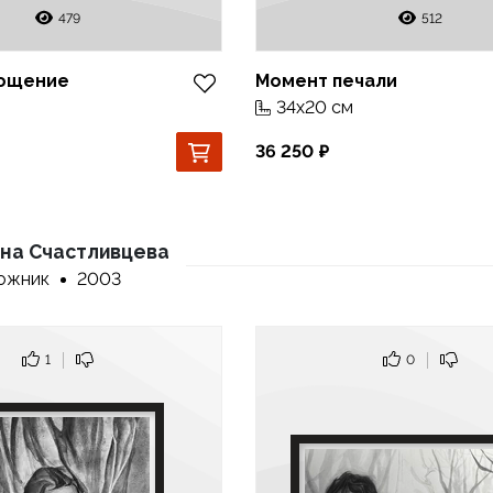
479
512
ощение
Момент печали
34x20 см
36 250
на Счастливцева
ожник
2003
1
0