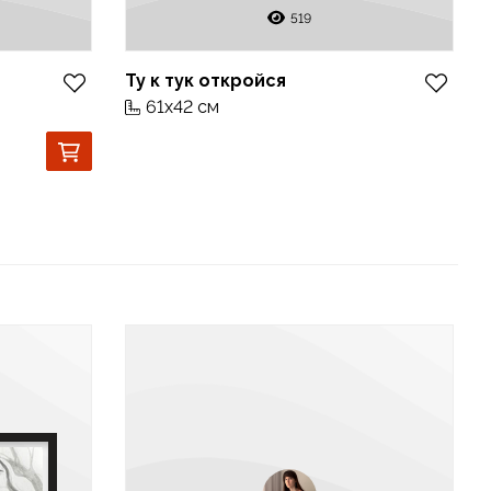
519
Ту к тук откройся
61x42 см