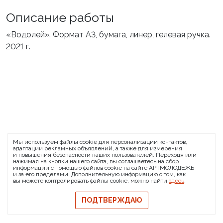
Описание работы
«Водолей». Формат А3, бумага, линер, гелевая ручка.
2021 г.
ARTMOLODEZH
Мы используем файлы cookie для персонализации контактов,
О проекте
FAQ
Банковские реквизиты
адаптации рекламных объявлений, а также для измерения
и повышения безопасности наших пользователей. Переходя или
Сообщить о баге
нажимая на кнопки нашего сайта, вы соглашаетесь на сбор
информации с помощью файлов cookie на сайте АРТМОЛОДЁЖЬ
© 2026 АРТМОЛОДЁЖЬ
и за его пределами. Дополнительную информацию о том, как
вы можете контролировать файлы cookie, можно найти
здесь
.
Политика конфиденциальности
Политика обмена и возврата
ПОДТВЕРЖДАЮ
Свидетельство на товарный знак
Публичная оферта