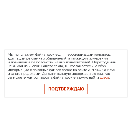
ARTMOLODEZH
Мы используем файлы cookie для персонализации контактов,
О проекте
FAQ
Банковские реквизиты
адаптации рекламных объявлений, а также для измерения
и повышения безопасности наших пользователей. Переходя или
Сообщить о баге
нажимая на кнопки нашего сайта, вы соглашаетесь на сбор
информации с помощью файлов cookie на сайте АРТМОЛОДЁЖЬ
© 2026 АРТМОЛОДЁЖЬ
и за его пределами. Дополнительную информацию о том, как
вы можете контролировать файлы cookie, можно найти
здесь
.
Политика конфиденциальности
Политика обмена и возврата
ПОДТВЕРЖДАЮ
Свидетельство на товарный знак
Публичная оферта