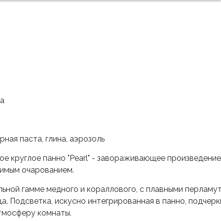
та
ная паста, глина, аэрозоль
 круглое панно "Pearl" - завораживающее произведение
римым очарованием.
льной гамме медного и кораллового, с плавными перлам
а. Подсветка, искусно интегрированная в панно, подчерк
тмосферу комнаты.