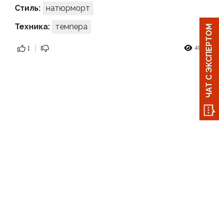
Стиль:
натюрморт
Техника:
темпера
ЧАТ С ЭКСПЕРТОМ
497
1