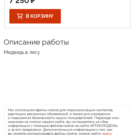
7 250
В КОРЗИНУ
Описание работы
Медведь в лесу
ARTMOLODEZH
Мы используем файлы cookie для персонализации контактов,
О проекте
FAQ
Банковские реквизиты
адаптации рекламных объявлений, а также для измерения
и повышения безопасности наших пользователей. Переходя или
Сообщить о баге
нажимая на кнопки нашего сайта, вы соглашаетесь на сбор
информации с помощью файлов cookie на сайте АРТМОЛОДЁЖЬ
© 2026 АРТМОЛОДЁЖЬ
и за его пределами. Дополнительную информацию о том, как
вы можете контролировать файлы cookie, можно найти
здесь
.