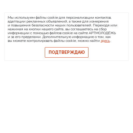
ARTMOLODEZH
Мы используем файлы cookie для персонализации контактов,
О проекте
FAQ
Банковские реквизиты
адаптации рекламных объявлений, а также для измерения
и повышения безопасности наших пользователей. Переходя или
Сообщить о баге
нажимая на кнопки нашего сайта, вы соглашаетесь на сбор
информации с помощью файлов cookie на сайте АРТМОЛОДЁЖЬ
© 2026 АРТМОЛОДЁЖЬ
и за его пределами. Дополнительную информацию о том, как
вы можете контролировать файлы cookie, можно найти
здесь
.
Политика конфиденциальности
Политика обмена и возврата
ПОДТВЕРЖДАЮ
Свидетельство на товарный знак
Публичная оферта