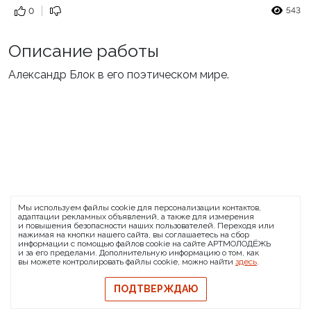
543
0
Описание работы
Александр Блок в его поэтическом мире.
ARTMOLODEZH
Мы используем файлы cookie для персонализации контактов,
О проекте
FAQ
Банковские реквизиты
адаптации рекламных объявлений, а также для измерения
и повышения безопасности наших пользователей. Переходя или
Сообщить о баге
нажимая на кнопки нашего сайта, вы соглашаетесь на сбор
информации с помощью файлов cookie на сайте АРТМОЛОДЁЖЬ
© 2026 АРТМОЛОДЁЖЬ
и за его пределами. Дополнительную информацию о том, как
вы можете контролировать файлы cookie, можно найти
здесь
.
Политика конфиденциальности
Политика обмена и возврата
ПОДТВЕРЖДАЮ
Свидетельство на товарный знак
Публичная оферта