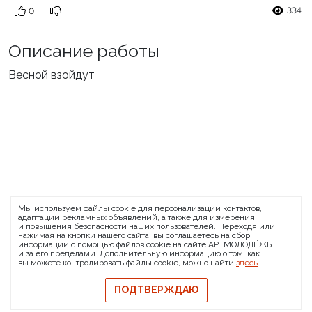
334
0
Описание работы
Весной взойдут
ARTMOLODEZH
Мы используем файлы cookie для персонализации контактов,
О проекте
FAQ
Банковские реквизиты
адаптации рекламных объявлений, а также для измерения
и повышения безопасности наших пользователей. Переходя или
Сообщить о баге
нажимая на кнопки нашего сайта, вы соглашаетесь на сбор
информации с помощью файлов cookie на сайте АРТМОЛОДЁЖЬ
© 2026 АРТМОЛОДЁЖЬ
и за его пределами. Дополнительную информацию о том, как
вы можете контролировать файлы cookie, можно найти
здесь
.
Политика конфиденциальности
Политика обмена и возврата
ПОДТВЕРЖДАЮ
Свидетельство на товарный знак
Публичная оферта