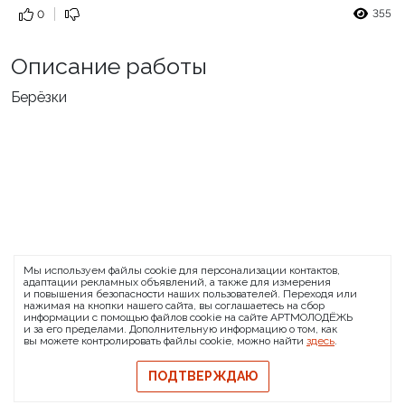
355
0
Описание работы
Берёзки
ARTMOLODEZH
Мы используем файлы cookie для персонализации контактов,
О проекте
FAQ
Банковские реквизиты
адаптации рекламных объявлений, а также для измерения
и повышения безопасности наших пользователей. Переходя или
Сообщить о баге
нажимая на кнопки нашего сайта, вы соглашаетесь на сбор
информации с помощью файлов cookie на сайте АРТМОЛОДЁЖЬ
© 2026 АРТМОЛОДЁЖЬ
и за его пределами. Дополнительную информацию о том, как
вы можете контролировать файлы cookie, можно найти
здесь
.
Политика конфиденциальности
Политика обмена и возврата
ПОДТВЕРЖДАЮ
Свидетельство на товарный знак
Публичная оферта