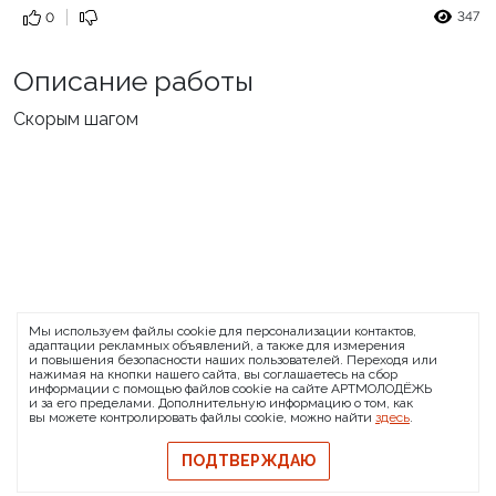
347
0
Описание работы
Скорым шагом
ARTMOLODEZH
Мы используем файлы cookie для персонализации контактов,
О проекте
FAQ
Банковские реквизиты
адаптации рекламных объявлений, а также для измерения
и повышения безопасности наших пользователей. Переходя или
Сообщить о баге
нажимая на кнопки нашего сайта, вы соглашаетесь на сбор
информации с помощью файлов cookie на сайте АРТМОЛОДЁЖЬ
© 2026 АРТМОЛОДЁЖЬ
и за его пределами. Дополнительную информацию о том, как
вы можете контролировать файлы cookie, можно найти
здесь
.
Политика конфиденциальности
Политика обмена и возврата
ПОДТВЕРЖДАЮ
Свидетельство на товарный знак
Публичная оферта