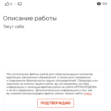
365
0
Описание работы
Текут себе
ARTMOLODEZH
Мы используем файлы cookie для персонализации контактов,
О проекте
FAQ
Банковские реквизиты
адаптации рекламных объявлений, а также для измерения
и повышения безопасности наших пользователей. Переходя или
Сообщить о баге
нажимая на кнопки нашего сайта, вы соглашаетесь на сбор
информации с помощью файлов cookie на сайте АРТМОЛОДЁЖЬ
© 2026 АРТМОЛОДЁЖЬ
и за его пределами. Дополнительную информацию о том, как
вы можете контролировать файлы cookie, можно найти
здесь
.
Политика конфиденциальности
Политика обмена и возврата
ПОДТВЕРЖДАЮ
Свидетельство на товарный знак
Публичная оферта