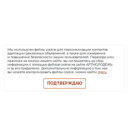
ARTMOLODEZH
Мы используем файлы cookie для персонализации контактов,
О проекте
FAQ
Банковские реквизиты
адаптации рекламных объявлений, а также для измерения
и повышения безопасности наших пользователей. Переходя или
Сообщить о баге
нажимая на кнопки нашего сайта, вы соглашаетесь на сбор
информации с помощью файлов cookie на сайте АРТМОЛОДЁЖЬ
© 2026 АРТМОЛОДЁЖЬ
и за его пределами. Дополнительную информацию о том, как
вы можете контролировать файлы cookie, можно найти
здесь
.
Политика конфиденциальности
Политика обмена и возврата
ПОДТВЕРЖДАЮ
Свидетельство на товарный знак
Публичная оферта